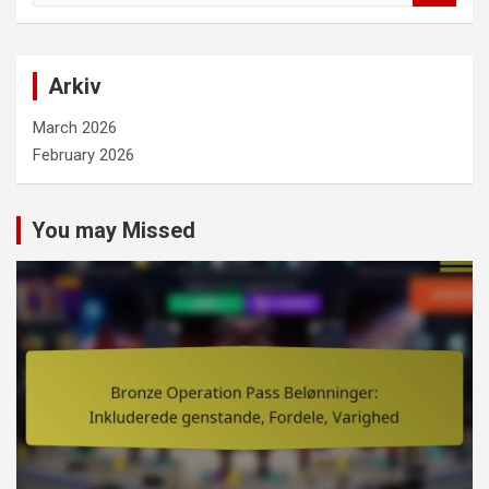
a
r
c
Arkiv
h
March 2026
February 2026
You may Missed