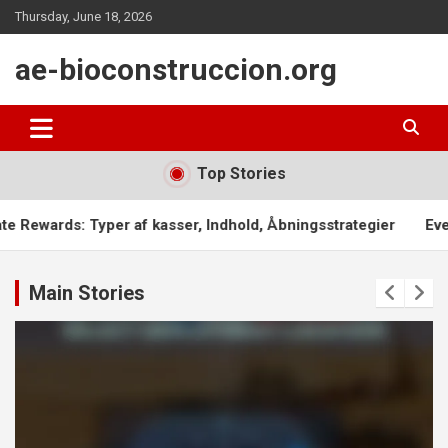
Skip
Thursday, June 18, 2026
to
content
ae-bioconstruccion.org
Top Stories
asser, Indhold, Åbningsstrategier
Eventpræmie-strategier: M
Main Stories