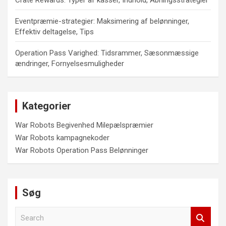
Crate Rewards: Typer af kasser, Indhold, Åbningsstrategier
Eventpræmie-strategier: Maksimering af belønninger,
Effektiv deltagelse, Tips
Operation Pass Varighed: Tidsrammer, Sæsonmæssige
ændringer, Fornyelsesmuligheder
Kategorier
War Robots Begivenhed Milepælspræmier
War Robots kampagnekoder
War Robots Operation Pass Belønninger
Søg
S
e