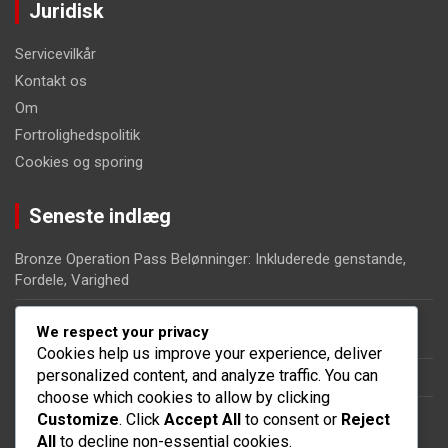
Juridisk
Servicevilkår
Kontakt os
Om
Fortrolighedspolitik
Cookies og sporing
Seneste indlæg
Bronze Operation Pass Belønninger: Inkluderede genstande,
Fordele, Varighed
Operation Pass Begivenheder: Særlige begivenheder,
We respect your privacy
Begrænsede tidsudfordringer, Bonusbelønninger
Cookies help us improve your experience, deliver
personalized content, and analyze traffic. You can
Crate Rewards: Typer af kasser, Indhold, Åbningsstrategier
choose which cookies to allow by clicking
Eventpræmie-strategier: Maksimering af belønninger, Effektiv
Customize
. Click
Accept All
to consent or
Reject
deltagelse, Tips
All
to decline non-essential cookies.