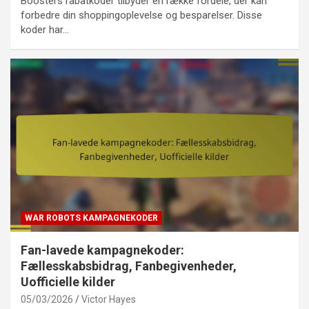
Boosters rabatkoder tilbyder en række fordele, der kan
forbedre din shoppingoplevelse og besparelser. Disse
koder har…
WAR ROBOTS KAMPAGNEKODER
Fan-lavede kampagnekoder:
Fællesskabsbidrag, Fanbegivenheder,
Uofficielle kilder
05/03/2026
Victor Hayes