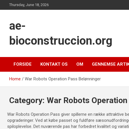
Skip
Thursday, June 18, 2026
to
content
ae-
bioconstruccion.org
FORSIDE
KONTAKT OS
OM
GENNEMSE ARTI
Home
War Robots Operation Pass Belønninger
Category:
War Robots Operation
War Robots Operation Pass giver spillerne en række attraktive 
opgraderinger. Ved at købe passet og fuldføre sæsonudfordringer 
spiloplevelse. Det nuværende pas har forbedret kvalitet og variatio