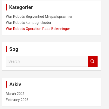
Kategorier
War Robots Begivenhed Milepælspræmier
War Robots kampagnekoder
War Robots Operation Pass Belønninger
Søg
S
e
a
r
c
Arkiv
h
March 2026
February 2026