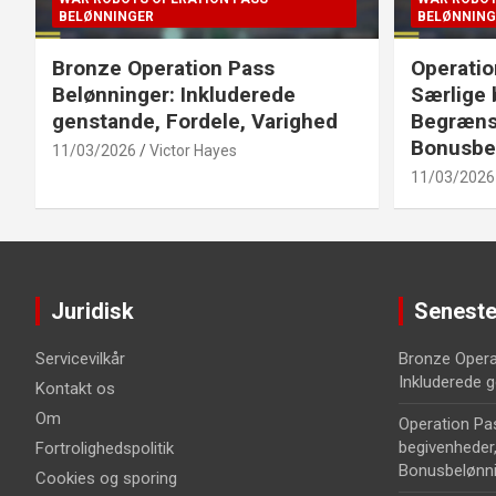
BELØNNINGER
BELØNNING
Bronze Operation Pass
Operatio
Belønninger: Inkluderede
Særlige 
genstande, Fordele, Varighed
Begrænse
Bonusbe
11/03/2026
Victor Hayes
11/03/2026
Juridisk
Seneste
Servicevilkår
Bronze Opera
Inkluderede g
Kontakt os
Om
Operation Pa
begivenheder
Fortrolighedspolitik
Bonusbelønni
Cookies og sporing