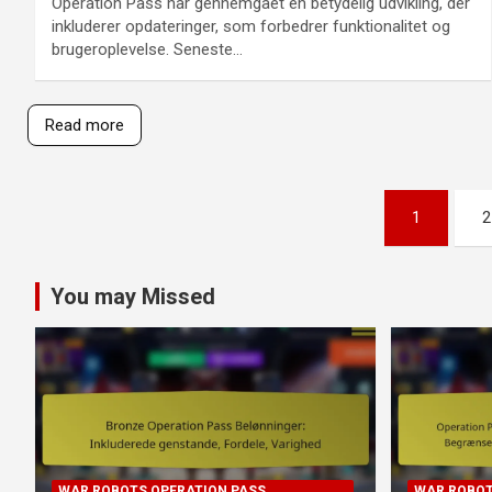
Operation Pass har gennemgået en betydelig udvikling, der
inkluderer opdateringer, som forbedrer funktionalitet og
brugeroplevelse. Seneste…
Read more
Posts
1
2
pagination
You may Missed
WAR ROBOTS OPERATION PASS
WAR ROBOT