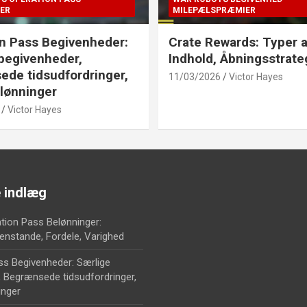
ER
MILEPÆLSPRÆMIER
n Pass Begivenheder:
Crate Rewards: Typer a
begivenheder,
Indhold, Åbningsstrate
de tidsudfordringer,
11/03/2026
Victor Hayes
lønninger
Victor Hayes
 indlæg
tion Pass Belønninger:
enstande, Fordele, Varighed
ss Begivenheder: Særlige
, Begrænsede tidsudfordringer,
nger