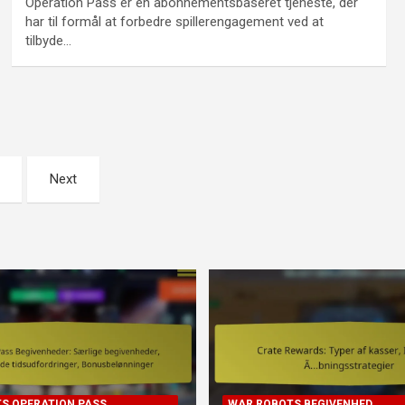
Operation Pass er en abonnementsbaseret tjeneste, der
har til formål at forbedre spillerengagement ved at
tilbyde…
Next
S OPERATION PASS
WAR ROBOTS BEGIVENHED