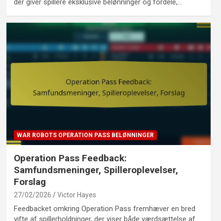
der giver spillere eksklusive belønninger og fordele,…
WAR ROBOTS OPERATION PASS BELØNNINGER
Operation Pass Feedback:
Samfundsmeninger, Spilleroplevelser,
Forslag
27/02/2026
Victor Hayes
Feedbacket omkring Operation Pass fremhæver en bred
vifte af spillerholdninger, der viser både værdsættelse af