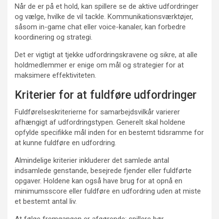
Når de er på et hold, kan spillere se de aktive udfordringer
og vælge, hvilke de vil tackle. Kommunikationsværktøjer,
såsom in-game chat eller voice-kanaler, kan forbedre
koordinering og strategi.
Det er vigtigt at tjekke udfordringskravene og sikre, at alle
holdmedlemmer er enige om mål og strategier for at
maksimere effektiviteten.
Kriterier for at fuldføre udfordringer
Fuldførelseskriterierne for samarbejdsvilkår varierer
afhængigt af udfordringstypen. Generelt skal holdene
opfylde specifikke mål inden for en bestemt tidsramme for
at kunne fuldføre en udfordring.
Almindelige kriterier inkluderer det samlede antal
indsamlede genstande, besejrede fjender eller fuldførte
opgaver. Holdene kan også have brug for at opnå en
minimumsscore eller fuldføre en udfordring uden at miste
et bestemt antal liv.
At følge fremgangen er afgørende; spillere bør