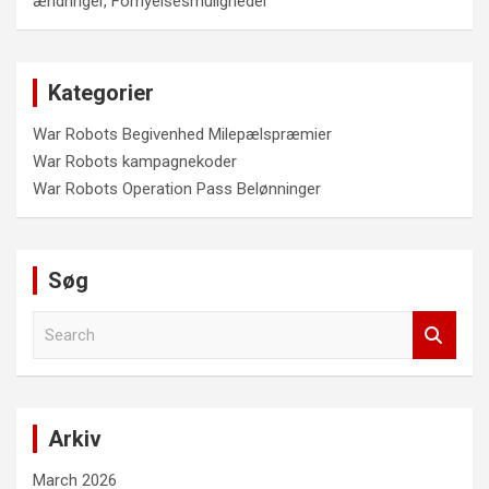
ændringer, Fornyelsesmuligheder
Kategorier
War Robots Begivenhed Milepælspræmier
War Robots kampagnekoder
War Robots Operation Pass Belønninger
Søg
S
e
a
r
c
Arkiv
h
March 2026