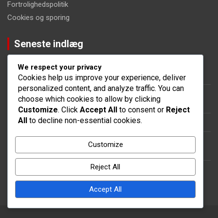
Fortrolighedspolitik
Cookies og sporing
Seneste indlæg
Bronze Operation Pass Belønninger: Inkluderede genstande,
We respect your privacy
Fordele, Varighed
Cookies help us improve your experience, deliver
personalized content, and analyze traffic. You can
Operation Pass Begivenheder: Særlige begivenheder,
choose which cookies to allow by clicking
Begrænsede tidsudfordringer, Bonusbelønninger
Customize
. Click
Accept All
to consent or
Reject
All
to decline non-essential cookies.
Crate Rewards: Typer af kasser, Indhold, Åbningsstrategier
Eventpræmie-strategier: Maksimering af belønninger, Effektiv
Customize
deltagelse, Tips
Reject All
Operation Pass Varighed: Tidsrammer, Sæsonmæssige
ændringer, Fornyelsesmuligheder
Accept All